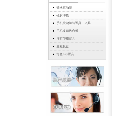
硅橡胶油墨
硅胶冲模
手机按键组装置具、夹具
手机皮套热合模
灌胶印刷置具
黑粒吸盘
打色Key置具