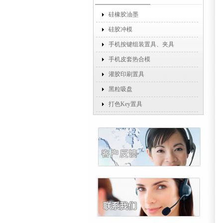
硅橡胶油墨
硅胶冲模
手机按键组装置具、夹具
手机皮套热合模
灌胶印刷置具
黑粒吸盘
打色Key置具