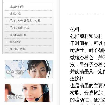
硅橡胶油墨
硅胶冲模
手机按键组装置具、夹具
手机皮套热合模
色料
灌胶印刷置具
包括颜料和染料
黑粒吸盘
干时间短，所以
打色Key置具
耐热性、耐溶剂
微粒态着色，并
液，呈分子态着
并使油墨具一定
连接料
也是油墨的主要
树脂、合成树脂
的流动性，使油